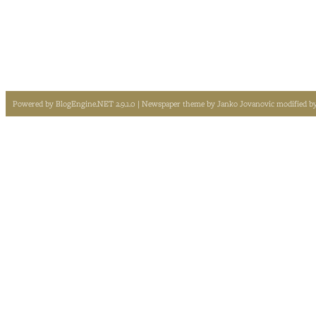
Powered by
BlogEngine.NET 2.9.1.0
| Newspaper theme by
Janko Jovanovic
modified b