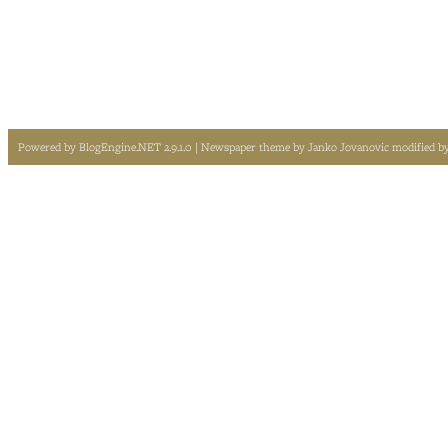
Powered by
BlogEngine.NET 2.9.1.0
| Newspaper theme by
Janko Jovanovic
modified b