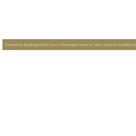
Powered by
BlogEngine.NET 2.9.1.0
| Newspaper theme by
Janko Jovanovic
modified b