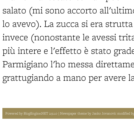
salato (mi sono accorto all'ulti
lo avevo). La zucca si era strutt
invece (nonostante le avessi tri
più intere e l'effetto è stato grad
Parmigiano l'ho messa direttamen
grattugiando a mano per avere la
Powered by
BlogEngine.NET 2.9.1.0
| Newspaper theme by
Janko Jovanovic
modified b