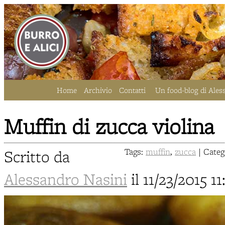
Home
Archivio
Contatti
Un food-blog di Ales
Muffin di zucca violina
Scritto da
Tags:
muffin
,
zucca
| Categ
Alessandro Nasini
il 11/23/2015 