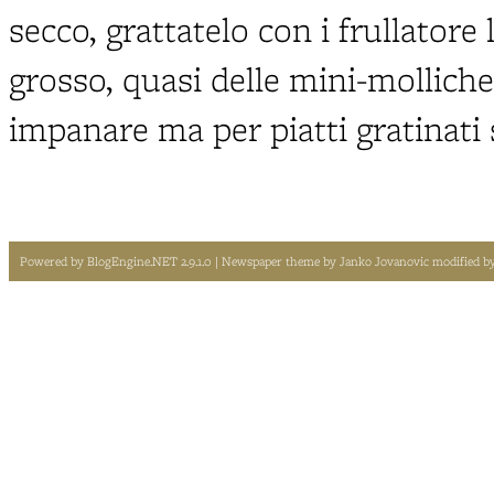
secco, grattatelo con i frullatore
grosso, quasi delle mini-mollich
impanare ma per piatti gratinati 
Powered by
BlogEngine.NET 2.9.1.0
| Newspaper theme by
Janko Jovanovic
modified b