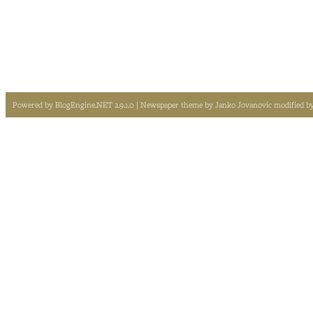
Powered by
BlogEngine.NET 2.9.1.0
| Newspaper theme by
Janko Jovanovic
modified b