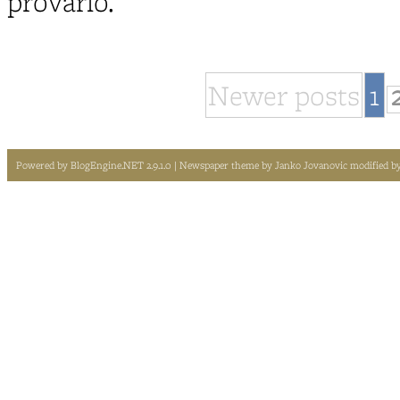
provarlo.
Newer posts
1
Powered by
BlogEngine.NET 2.9.1.0
| Newspaper theme by
Janko Jovanovic
modified b