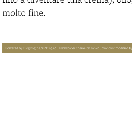
molto fine.
Powered by
BlogEngine.NET 2.9.1.0
| Newspaper theme by
Janko Jovanovic
modified b