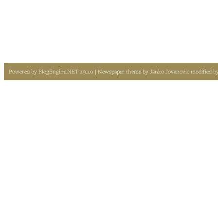
Powered by
BlogEngine.NET 2.9.1.0
| Newspaper theme by
Janko Jovanovic
modified b