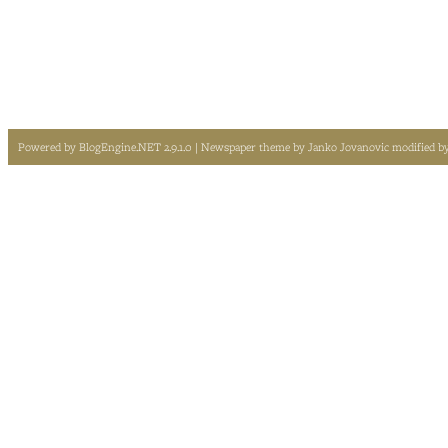
Powered by
BlogEngine.NET 2.9.1.0
| Newspaper theme by
Janko Jovanovic
modified b