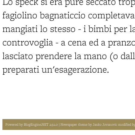
Lo speck si era pure seccato trop
fagiolino bagnaticcio completava
mangiati lo stesso - i bimbi per l
controvoglia - a cena ed a pranzo
lasciato prendere la mano (o dal
preparati un'esagerazione.
Powered by
BlogEngine.NET 2.9.1.0
| Newspaper theme by
Janko Jovanovic
modified b