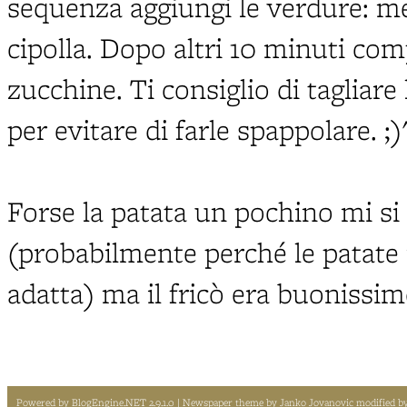
sequenza aggiungi le verdure: mel
cipolla. Dopo altri 10 minuti c
zucchine. Ti consiglio di tagliare
per evitare di farle spappolare. ;)
Forse la patata un pochino mi si
(probabilmente perché le patate 
adatta) ma il fricò era buonissim
Powered by
BlogEngine.NET 2.9.1.0
| Newspaper theme by
Janko Jovanovic
modified b