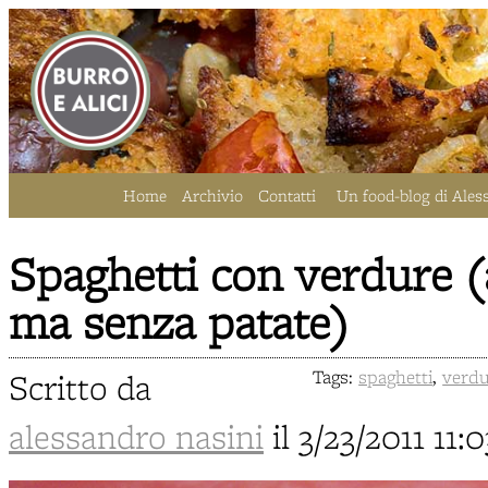
Home
Archivio
Contatti
Un food-blog di Ales
Spaghetti con verdure (
ma senza patate)
Scritto da
Tags:
spaghetti
,
verd
alessandro nasini
il 3/23/2011 1