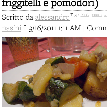
friggitelli e pomodori)
Scritto da
alessandro
Tags:
fricò
,
patate
,
z
nasini
il 3/16/2011 1:11 AM | Com