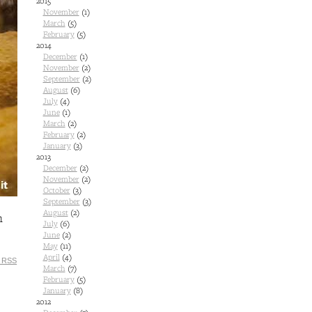
2015
November
(1)
March
(5)
February
(5)
2014
December
(1)
November
(2)
September
(2)
August
(6)
July
(4)
June
(1)
March
(2)
February
(2)
January
(3)
2013
December
(2)
November
(2)
October
(3)
September
(3)
August
(2)
n
July
(6)
June
(2)
May
(11)
April
(4)
 RSS
March
(7)
February
(5)
January
(8)
2012