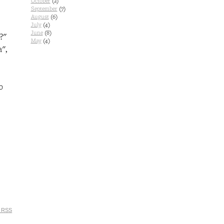
October
(2)
September
(7)
August
(6)
July
(4)
June
(8)
?"
May
(4)
a",
o
 RSS