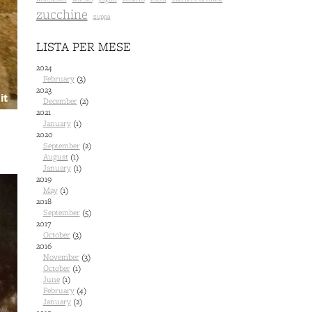
zucchine
zuppa
LISTA PER MESE
2024
February
(3)
2023
December
(2)
2021
January
(1)
2020
September
(2)
August
(1)
January
(1)
2019
May
(1)
2018
September
(5)
2017
October
(3)
2016
November
(3)
October
(1)
June
(1)
February
(4)
January
(2)