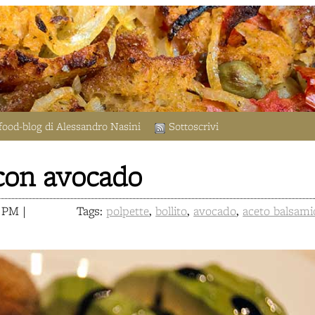
food-blog di Alessandro Nasini
Sottoscrivi
 con avocado
6 PM |
Tags:
polpette
,
bollito
,
avocado
,
aceto balsami