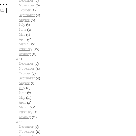
December
(7)
November
(6)
te
|
October
(5)
September
(4)
August
(6)
July
(7)
June
(3)
May
(5)
April
(6)
March
(10)
February
(10)
January
(6)
2011
December
(2)
November
(4)
October
(7)
September
(4)
August
(1)
July
(8)
June
(7)
May
(15)
April
(4)
March
(10)
February
(5)
January
(11)
2010
December
(7)
November
(11)