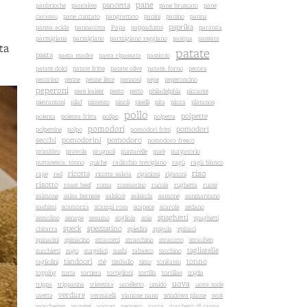
pane
pancetta
panbrioche
pancakes
pane bruscato
pane
carasau
pane cunzato
pangrattato
panini
panino
panna
paprika
panna acida
pannacotta
Papa
pappadums
paranza
parmigiana
parmigiano
parmigiano reggiano
pasqua
passata
ta
patate
pasta
pasta madre
pasta ripassata
pasticcio
patate dolci
patate fritte
patate olive
patate. forno
pecora
pecorino
penne
penne lisce
pennoni
pepe
peperoncino
peperoni
pere kaiser
pesto
petto
philadelphia
piccante
pietrantoni
pilaf
pimento
pinoli
piselli
pita
pizza
platanos
pollo
polpette
polenta
polenta fritta
polipo
polpetta
pomodori
pomodori
polpettine
polpo
pomodori fritti
secchi
pomodorini
pomodoro
pomodoro fresco
primitivo
provola
prugnoli
puntarelle
purè
purgatorio
puttanesca. tonno
quiche
radicchio trevigiano
ragù
ragù bianco
riso
ricotta
rape
red
ricotta salata
rigationi
rigatoni
risotto
roast beef
roma
rosmarino
rucola
rughetta
ruote
salmone
salsa bernese
salsicce
salsiccia
samone
sanmarzano
sashimi
scamorza
scampi rosa
scapece
scarola
sedano
spaghetti
semolino
senape
sesamo
sogliola
soia
spaghetti
speck
spezzatino
chitarra
spiedini
spigola
spinaci
spinacini
spinacino
straccetti
stracchino
stracotto
strauben
tagliatelle
succhietti
sugo
surgelati
sushi
tabasco
tacchino
tandoori
tonno
tagliolini
thè
timballo
timo
tonkatsu
topping
torta
tortiera
tortiglioni
tortilla
tortillas
triglia
uova
trippa
trippatina
tristezza
uccelletto
umido
uova sode
verdure
uvetta
vermicelli
vianone nano
windows phone
wok
worchester
wurstel
yogurt
zenzero
zucca
zucchero di canna