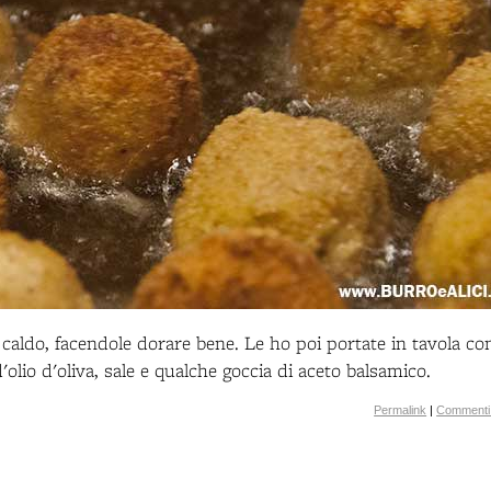
en caldo, facendole dorare bene. Le ho poi portate in tavola co
'olio d'oliva, sale e qualche goccia di aceto balsamico.
Permalink
|
Commenti