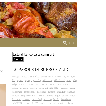
Sign in
LE PAROLE DI BURRO E ALICI
co
|
aceto balsamico
aglio
acciuga
acqua pazza
activia
aglio
alici
bio
agretti
agro
agrodolce
albicocche
aldo fabrizi
alto
amatriciana
adige
americano
aneto
annurca
arancio
avocado
arista
arrostino
arrosto
asparagi
baccalà
bacon
basilico
balsamico
barbabietole
barbecue
barbera
basmati
bavette
bbq
besciamella
bianca
bietola
bigoli
bollito
braciola
branzino
brasato
broccoletti
broccolo
brodo
bruschetta
bucatini
burro
bufala
cacio
caffè
calamarata
calamari