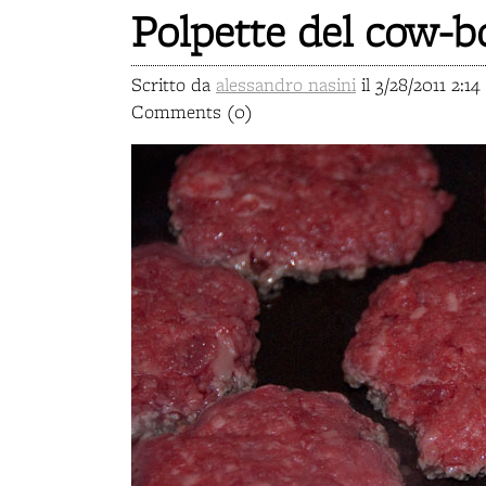
Polpette del cow-b
Scritto da
alessandro nasini
il 3/28/2011 2:14
Comments (0)