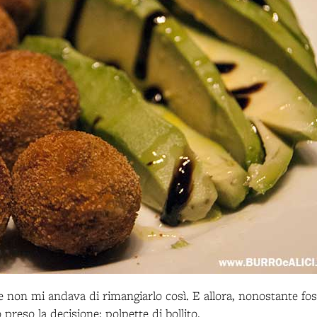
 e non mi andava di rimangiarlo così. E allora, nonostante fos
reso la decisione: polpette di bollito.