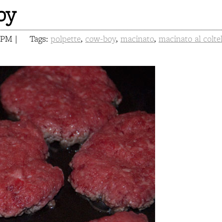
oy
 PM |
Tags:
polpette
,
cow-boy
,
macinato
,
macinato al coltel