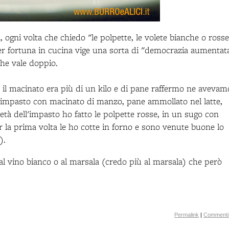
, ogni volta che chiedo "le polpette, le volete bianche o rosse
Per fortuna in cucina vige una sorta di "democrazia aumentat
che vale doppio.
, il macinato era più di un kilo e di pane raffermo ne avevam
l'impasto con macinato di manzo, pane ammollato nel latte,
tà dell'impasto ho fatto le polpette rosse, in un sugo con
er la prima volta le ho cotte in forno e sono venute buone lo
).
al vino bianco o al marsala (credo più al marsala) che però
Permalink
|
Commenti