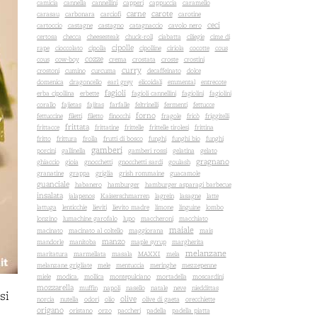
camicia
cannella
cannellini
capperi
cappuccia
caramello
carne
carote
carasau
carbonara
carciofi
carotine
ceci
cartoccio
castagne
castagno
catagnaccio
cavolo nero
certosa
checca
cheesesteak
chuck-roll
ciabatta
ciliegie
cime di
cipolle
rape
cioccolato
cipolla
cipolline
ciriola
cocotte
cous
cozze
cous
cow-boy
crema
crostata
croste
crostini
curry
crostoni
cumino
curcuma
decaffeinato
dolce
domenica
dragoncello
earl grey
elicoidali
emmental
entrecote
fagioli
erba cipollina
erbette
fagioli cannellini
fagiolini
fagiolini
corallo
fajietas
fajitas
farfalle
feltrinelli
fermenti
fettucce
forno
fettuccine
filetti
filetto
finocchi
fragole
fricò
friggitelli
frittata
frittacce
frittatine
frittelle
frittelle tirolesi
frittina
fritto
frittura
frolla
frutti di bosco
funghi
funghi bio
funghi
gamberi
porcini
gallinella
gamberi rossi
gelatina
gelato
gragnano
ghiaccio
gioia
gnocchetti
gnocchetti sardi
goulash
granatine
grappa
griglia
grish rommaine
guacamole
guanciale
habanero
hamburger
hamburger asparagi barbecue
insalata
jalapenos
Kaiserschmarren
lagrein
lasagne
latte
lattuga
lenticchie
lieviti
lievito madre
limone
linguine
lombo
lonzino
lumachine garofalo
lupo
maccheroni
macchiato
maiale
macinato
macinato al coltello
maggiorana
mais
manzo
mandorle
manitoba
maple syrup
margherita
melanzane
maritatura
marmellata
masala
MAXXI
mela
melanzane grigliate
mele
mentuccia
meringhe
mezzepenne
miele
modica.
mollica
montepulciano
mortadella
moscardini
mozzarella
muffin
napoli
nasello
natale
neve
nieddittas
si
olive
norcia
nutella
odori
olio
olive di gaeta
orecchiette
origano
oristano
orzo
paccheri
padella
padella piatta