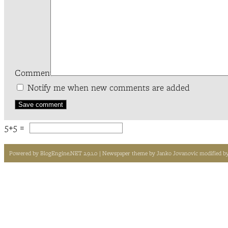
Comment*
Notify me when new comments are added
5+5 =
Powered by
BlogEngine.NET 2.9.1.0
| Newspaper theme by
Janko Jovanovic
modified b